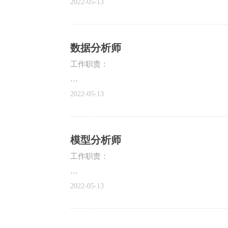
1.负责数据统计分析需求的技术实现，包括但
2022-05-13
2.收集和发现异常运营数据，为运营提供有效
数据分析师
3.负责分析数据的日常维护，问题修复，数据
工作职责：
4.完成上级交办的其他工作。
1、识别业务运营的关键指标，建立业务指标体
2022-05-13
2、以业绩提升为导向，为策略制定提供数据
模型分析师
3、定位影响业务增长的核心因素，协助制定
工作职责：
4、协同业务侧推动策略落地，通过数据监控/
1、负责业务模型的设计、开发和实施；
2022-05-13
5.完成上级交办的其他工作。
2、通过对基础数据的清洗和管理，建立模型