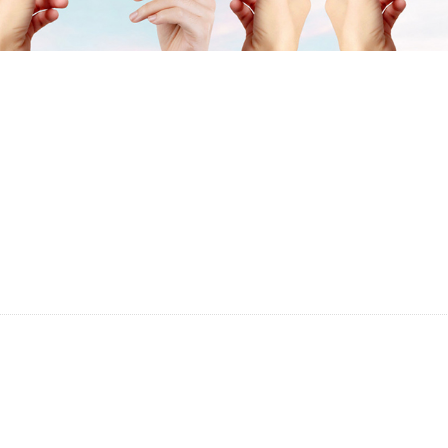
保科技项目能迅速利用并获得切实的业务价值；
题解决；对接板块公司产品升级需求，提供建议解决方案，并与厂商
各种维度的分析并建立多维度模型；定期向集团领导输出项目运作数据
提出可行性建议；