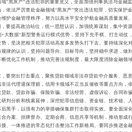
领域“黑灰产”违法犯罪的重要意义，全面加强刑事执法与金融
动，依法严厉查处金融领域“黑灰产”突出违法犯罪，切实保护
决维护金融管理秩序，努力以高水平安全护航金融高质量发展
调，要提高政治站位，统一思想认识，加强统筹谋划，集中资
制+大数据”新型警务运行模式优势，坚持下先手棋、打主动仗
攻势，坚决把相关犯罪活动高发多发势头打下去。要持续深化
防规律的认识，坚持问题导向、目标导向，坚持稳中求进，做
不断优化工作机制，推动完善法规制度，最大限度消除金融领域
求，要突出打击重点，聚焦贷款领域非法存贷款中介服务、恶
域非法代理退保理赔，信用卡领域不正当反催收等重点方向，
取贷款、贷款诈骗、保险诈骗、非法经营、虚假诉讼、合同诈
化研判分析和线索延伸，深挖犯罪信息链、资金链、技术链、
幕后黑手，以强有力的举措确保集群打击取得实效。要全面深
联合办案、挂牌督办、定期会商、信息共享等机制，推动形成
衔接、一体推进的常态化打击整治工作新格局。要同步推进金