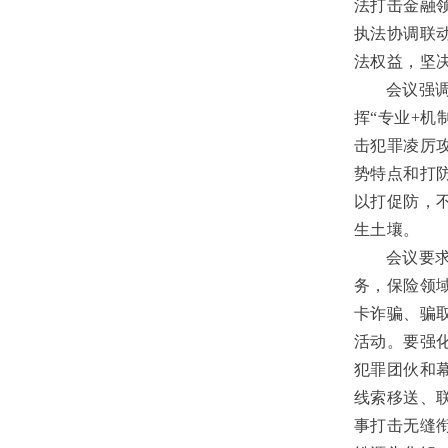
法打击金融
执法协调联
法权益，坚
会议强
挥“专业+机
击犯罪凌厉
势特点和打
以打促防，
生土壤。
会议要
务，保险领
卡诈骗、骗
活动。要强
犯罪团伙和
线索移送、
事打击无缝