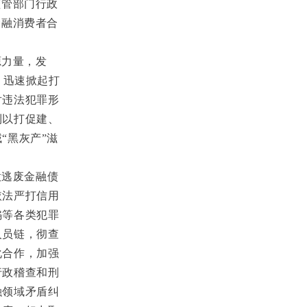
监管部门行政
金融消费者合
。
源力量，发
，迅速掀起打
对违法犯罪形
到以打促建、
“黑灰产”滋
意逃废金融债
依法严打信用
骗等各类犯罪
人员链，彻查
化合作，加强
行政稽查和刑
融领域矛盾纠