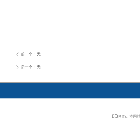
前一个：
无
ꄴ
后一个：
无
ꄲ
本网站