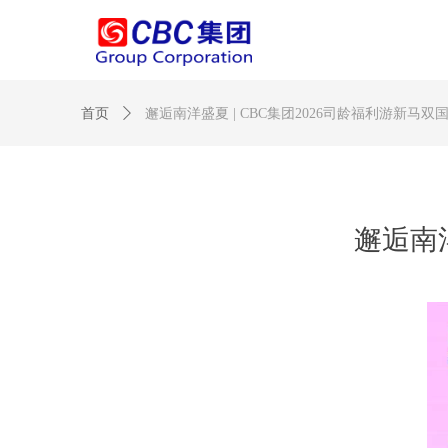
首页
ꄲ
邂逅南洋盛夏 | CBC集团2026司龄福利游新马双
邂逅南洋