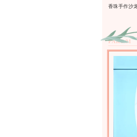
香珠手作沙
PART.01