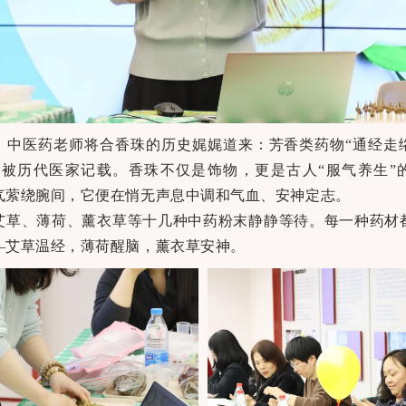
，中医药老师将合香珠的历史娓娓道来：芳香类药物“通经走
效被历代医家记载。香珠不仅是饰物，更是古人“服气养生”
气萦绕腕间，它便在悄无声息中调和气血、安神定志。
艾草、薄荷、薰衣草等十几种中药粉末静静等待。每一种药材
—艾草温经，薄荷醒脑，薰衣草安神。