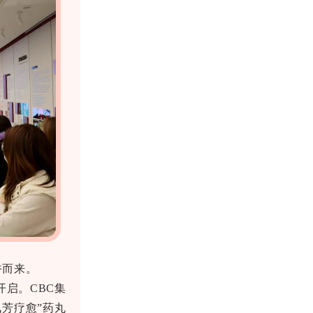
香而来。
开启。CBC集
芳疗愈”药丸