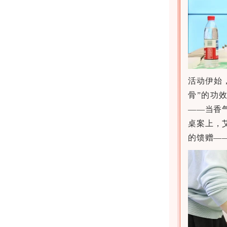
活动伊始
骨”的功
——当香
桌案上，
的馈赠—