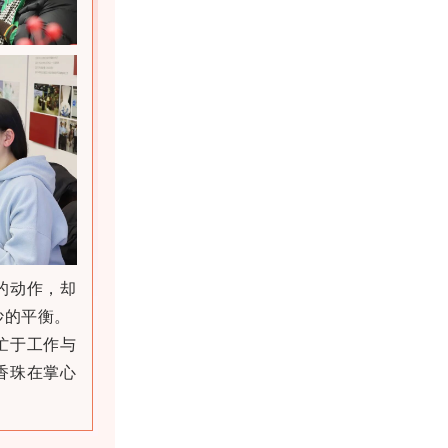
的动作，却
妙的平衡。
忙于工作与
香珠在掌心