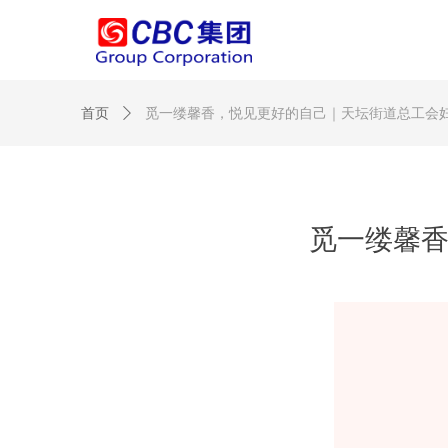
首页
ꄲ
觅一缕馨香，悦见更好的自己｜天坛街道总工会
觅一缕馨