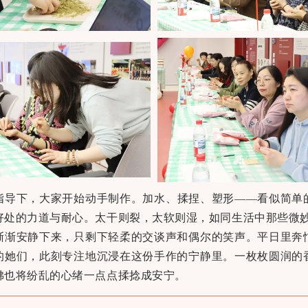
指导下，大家开始动手制作。加水、揉捏、塑形——看似简单
好处的力道与耐心。太干则裂，太软则湿，如同生活中那些微
渐渐安静下来，只剩下轻柔的交谈声和偶尔的笑声。平日里奔
的她们，此刻专注地沉浸在这份手作的宁静里。一枚枚圆润的
佛也将纷乱的心绪一点点揉捻成安宁。